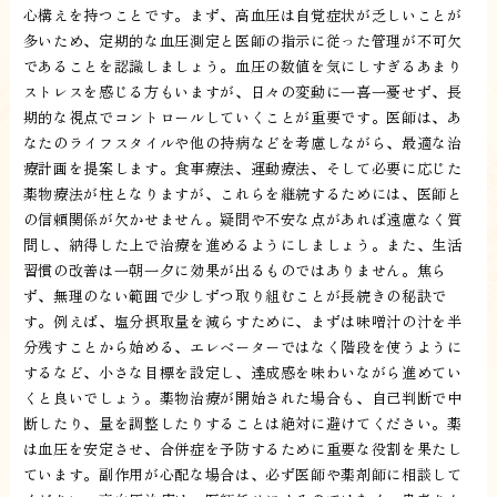
心構えを持つことです。まず、高血圧は自覚症状が乏しいことが
多いため、定期的な血圧測定と医師の指示に従った管理が不可欠
であることを認識しましょう。血圧の数値を気にしすぎるあまり
ストレスを感じる方もいますが、日々の変動に一喜一憂せず、長
期的な視点でコントロールしていくことが重要です。医師は、あ
なたのライフスタイルや他の持病などを考慮しながら、最適な治
療計画を提案します。食事療法、運動療法、そして必要に応じた
薬物療法が柱となりますが、これらを継続するためには、医師と
の信頼関係が欠かせません。疑問や不安な点があれば遠慮なく質
問し、納得した上で治療を進めるようにしましょう。また、生活
習慣の改善は一朝一夕に効果が出るものではありません。焦ら
ず、無理のない範囲で少しずつ取り組むことが長続きの秘訣で
す。例えば、塩分摂取量を減らすために、まずは味噌汁の汁を半
分残すことから始める、エレベーターではなく階段を使うように
するなど、小さな目標を設定し、達成感を味わいながら進めてい
くと良いでしょう。薬物治療が開始された場合も、自己判断で中
断したり、量を調整したりすることは絶対に避けてください。薬
は血圧を安定させ、合併症を予防するために重要な役割を果たし
ています。副作用が心配な場合は、必ず医師や薬剤師に相談して