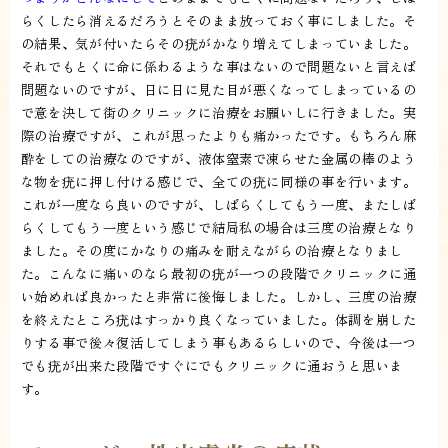
らくしたら消えるだろうとそのまま放っておく事にしました。そ
の結果、気が付いたらその疣がかなり増えてしまっていました。
それでもとくに命に係わるような事はないので問題ないと言えば
問題ないのですが、日に日に見た目が悪くなってしまっているの
で意を決して街のクリニックに治療をお願いしに行きました。実
際の治療ですが、これが思ったよりも痛かったです。もちろん麻
酔をしての治療なのですが、液体窒素で凍らせた金属の棒のよう
な物を疣に押し付ける感じで、全ての疣に同様の事を行います。
これが一度なら良いのですが、しばらくしてもう一度、またしば
らくしてもう一度という感じで結局私の場合は三度の治療となり
ました。その度にかなりの痛みを耐えながらの治療となりまし
た。こんなに痛いのなら最初の疣が一つの段階でクリニックに通
い始めれば良かったと非常に後悔しました。しかし、三度の治療
を終えたところ疣はすっかり良くなっていました。体調を崩した
りする事で後々復活してしまう事もあるらしいので、今後は一つ
でも疣が出来た段階ですぐにでもクリニックに通おうと思いま
す。