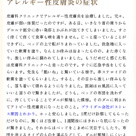
アレルギー性皮膚炎の症状
皮膚科クリニックでアレルギー性皮膚炎を治療しました。元々、
皮膚が弱い体質だったのですが、ある日、いきなり首の周りから
デコルテ部分に赤い発疹とかぶれが出てきてしまいました。すご
く痒くて痒くて食事も喉を通りません。じっと座っていることが
できずに、ベッドの上で転がりまわっていました。救急箱に入っ
ていた軟膏を塗り、なんとか痒みは治まったものの、また赤くな
り、激しい痒みに襲われてしまいました。もうだめだと感じた私
は皮膚科クリニックへと走ったのです。すぐに応急手当をしても
らいます。先生も「酷いね」と驚いている様子。非ステロイドの
軟膏を塗ってもらいました。すると、その日から激しい痒みもな
く、落ち着いて寝れるようになりました。医師はお風呂に入って
いいと言うので驚きましたが、どうも、ベッドの布団を洗わず
に、汚くしていることでダニが繁殖した模様。そのダニに刺され
てアトピー性皮膚炎になったとのこと。
ブライダル会社がストレ
ス原因とわかり
、ホッと安心しました。1度だけ診察してもらった
だけなのに、驚くほど改善し、1週間後にはきれいな肌になったの
が驚きました。それからはベッドをこまめに天日干ししたり、布
団を洗えるタイプのものを選ぶなどして、ダニが繁殖しにくいよ