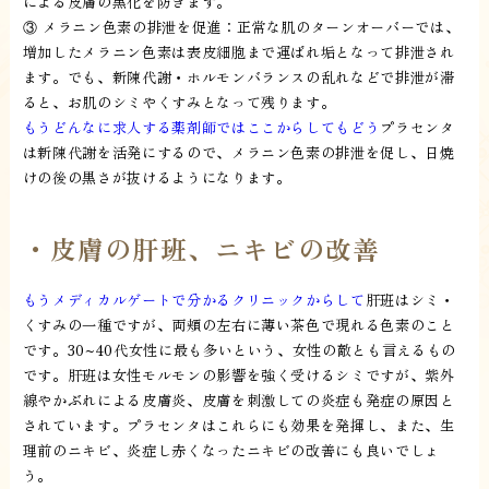
による皮膚の黒化を防ぎます。
③ メラニン色素の排泄を促進：正常な肌のターンオーバーでは、
増加したメラニン色素は表皮細胞まで運ばれ垢となって排泄され
ます。でも、新陳代謝・ホルモンバランスの乱れなどで排泄が滞
ると、お肌のシミやくすみとなって残ります。
もうどんなに求人する薬剤師ではここからしてもどう
プラセンタ
は新陳代謝を活発にするので、メラニン色素の排泄を促し、日焼
けの後の黒さが抜けるようになります。
・皮膚の肝班、ニキビの改善
もうメディカルゲートで分かるクリニックからして
肝班はシミ・
くすみの一種ですが、両頬の左右に薄い茶色で現れる色素のこと
です。30~40代女性に最も多いという、女性の敵とも言えるもの
です。肝班は女性モルモンの影響を強く受けるシミですが、紫外
線やかぶれによる皮膚炎、皮膚を刺激しての炎症も発症の原因と
されています。プラセンタはこれらにも効果を発揮し、また、生
理前のニキビ、炎症し赤くなったニキビの改善にも良いでしょ
う。