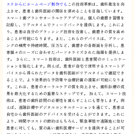
ステからにホームページ制作でも
この技術革新は、歯科衛生を向
上させ、患者と歯科医師の関係を深めることを目指しています。
スマート歯ブラシやオーラルケアアプリは、個人の歯磨き習慣を
記録し、リアルタイムでフィードバックを提供します。これによ
り、患者は自分のブラッシング技術を改善し、歯磨きの質を高め
ることが可能になります。また、これらのデバイスは、ブラッシ
ングの頻度や持続時間、圧力など、歯磨きの各側面を分析し、患
者個々のニーズに合わせたパーソナライズされた指導を提供しま
す。 さらに、スマート技術は、歯科医師と患者間のコミュニケー
ションを強化します。例えば、患者が自宅で使用するスマートデ
バイスから得られたデータを歯科医師がリアルタイムで確認でき
ることで、より効果的な予防策や治療計画の提案が可能になりま
す。これは、患者のオーラルケアの質を向上させ、歯科診療の成
果を最大化するための重要なステップです。 加えて、スマート技
術は、患者の歯科訪問の必要性を減らすことにも寄与します。例
えば、遠隔診療やデジタルコンサルテーションを通じて、患者は
自宅から歯科医師のアドバイスを受けることができます。これに
より、時間やコストの節約はもちろん、緊急事態や遠隔地に住む
患者に対しても、質の高い歯科医療サービスを提供することが可