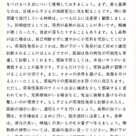
をつけるべき点について理解しておきましょう。まず、最も重要
なのは、日頃から子どもの体調変化に気を配ることです。特に保
育園で流行している時期は、いつも以上に注意深く観察しましょ
う。初期症状としては、突然の高熱が出ることが多いです。機嫌
が悪くなったり、食欲が落ちたりすることもあります。もし高熱
が出た場合は、自己判断せずに速やかに小児科を受診してくださ
い。突発性発疹かどうかは、熱が下がって発疹が出て初めて確定
診断されることがほとんどですが、医師は他の病気の可能性も考
慮して診察してくれます。感染予防としては、手洗いやうがいを
徹底することが基本です。子どもだけでなく、家族全員が習慣づ
けることが大切です。また、タオルの共用を避ける、食器を分け
るといったことも、家庭内での感染拡大を防ぐのに役立ちます。
ただし、突発性発疹のウイルスは主に唾液を介して感染すると言
われており、兄弟姉妹がいる場合など、完全に接触を避けるのは
難しいのが現実です。もし子どもが突発性発疹と診断されたら、
医師の指示に従い、適切なケアを行いましょう。高熱が出ている
間は、水分補給をこまめに行い、脱水症状に注意します。食事
は、消化の良い、喉越しの良いものを少量ずつ与えましょう。解
熱剤の使用については、医師の指示に従ってください。熱が下が