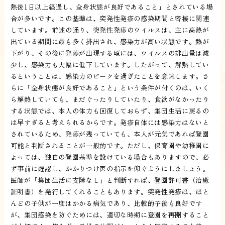
熱後1日以上経過し、全身状態が良好であること」とされている場
合が多いです。この基準は、突発性発疹の感染期間と密接に関連
しています。前述の通り、突発性発疹のウイルスは、主に高熱が
出ている期間に最も多く排出され、感染力が高い状態です。熱が
下がり、その後に発疹が出現する頃には、ウイルスの排出量は減
少し、感染力も大幅に低下しています。したがって、解熱してい
るということは、感染力のピークを過ぎたことを意味します。さ
らに「全身状態が良好であること」という条件が付くのは、いく
ら解熱していても、まだぐったりしていたり、食欲がなかったり
する状態では、本人の体力も回復しておらず、集団生活に戻るの
は早すぎると考えられるからです。発疹自体には感染力はないと
されているため、発疹が残っていても、本人が元気であれば登園
可能と判断されることが一般的です。ただし、保育園や幼稚園に
よっては、独自の登園基準を設けている場合もありますので、必
ず事前に確認し、かかりつけ医の指示を仰ぐようにしましょう。
医師が「集団生活に支障なし」と判断すれば、登園許可書（治癒
証明書）を発行してくれることもあります。突発性発疹は、ほと
んどの子供が一度はかかる病気であり、比較的予後も良好です
が、集団感染を防ぐためには、適切な時期に登園を再開すること