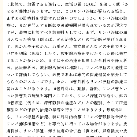
う状態で、放置すると進行し、生活の質（QOL）を著しく低下さ
せる可能性があります。では、このリンパ浮腫が疑われる場合、
まずどの診療科を受診すれば良いのでしょうか。リンパ浮腫の診
療は、まだ専門とする医師や医療機関が限られているのが現状で
すが、最初に相談すべき診療科としては、まず、リンパ浮腫の原
因となった病気（例えば、がん治療など）の主治医が挙げられま
す。乳がんや子宮がん、卵巣がん、前立腺がんなどの手術でリン
パ節を切除（郭清）したり、放射線治療を受けたりした後に発症
することが多いため、まずはその治療を担当した外科医や婦人科
医、泌尿器科医、放射線治療医に相談し、リンパ浮腫の可能性に
ついて評価してもらい、必要であれば専門の医療機関を紹介して
もらうのがスムーズです。また、血管外科もリンパ浮腫の診療に
関わることがあります。血管外科は、動脈、静脈、リンパ管とい
った脈管系の病気を専門としており、リンパ浮腫の診断や、他の
血管疾患（例えば、深部静脈血栓症など）との鑑別、そして圧迫
療法などの保存的治療の指導を行うことがあります。形成外科
も、リンパ浮腫の治療、特に外科的治療（リンパ管静脈吻合術や
リンパ節移植術など）を専門的に行っている場合があります。皮
膚科は、リンパ浮腫に伴う皮膚の合併症（例えば、蜂窩織炎や皮