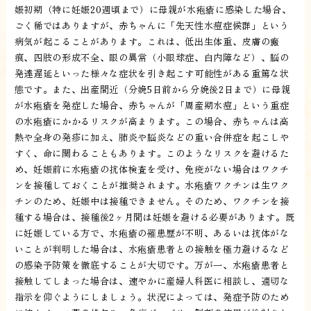
娠初期（特に妊娠20週頃まで）に母親が水疱瘡に感染した場合、
ごく稀ではありますが、赤ちゃんに「先天性水痘症候群」という
病気が起こることがあります。これは、低出生体重、皮膚の瘢
痕、四肢の形成不全、眼の異常（小眼球症、白内障など）、脳の
発達遅延といった様々な症状を引き起こす可能性がある重篤な状
態です。また、出産間近（分娩5日前から分娩後2日まで）に母親
が水疱瘡を発症した場合、赤ちゃんが「周産期水痘」という重症
の水疱瘡にかかるリスクが高まります。この場合、赤ちゃんは高
熱や全身の発疹に加え、肺炎や脳炎などの重い合併症を起こしや
すく、命に関わることもあります。このようなリスクを避けるた
め、妊娠前に水疱瘡の抗体検査を受け、免疫がない場合はワクチ
ンを接種しておくことが推奨されます。水疱瘡ワクチンは生ワク
チンのため、妊娠中は接種できません。そのため、ワクチンを接
種する場合は、接種後2ヶ月間は妊娠を避ける必要があります。既
に妊娠している方で、水疱瘡の罹患歴が不明、あるいは抗体がな
いことが判明した場合は、水疱瘡患者との接触を極力避けるなど
の感染予防策を徹底することが大切です。万が一、水疱瘡患者と
接触してしまった場合は、速やかに産婦人科医に相談し、適切な
指示を仰ぐようにしましょう。状況によっては、発症予防のため