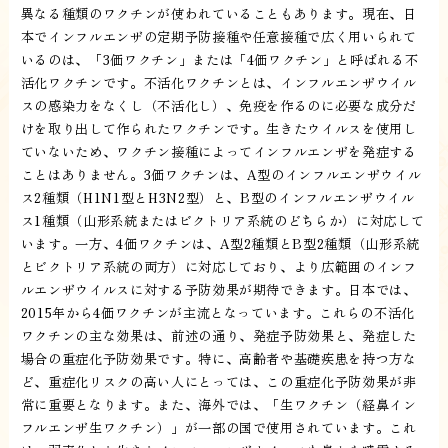
異なる種類のワクチンが使われていることもあります。現在、日
本でインフルエンザの定期予防接種や任意接種で広く用いられて
いるのは、「3価ワクチン」または「4価ワクチン」と呼ばれる不
活化ワクチンです。不活化ワクチンとは、インフルエンザウイル
スの感染力をなくし（不活化し）、免疫を作るのに必要な成分だ
けを取り出して作られたワクチンです。生きたウイルスを使用し
ていないため、ワクチン接種によってインフルエンザを発症する
ことはありません。3価ワクチンは、A型のインフルエンザウイル
ス2種類（H1N1型とH3N2型）と、B型のインフルエンザウイル
ス1種類（山形系統またはビクトリア系統のどちらか）に対応して
います。一方、4価ワクチンは、A型2種類とB型2種類（山形系統
とビクトリア系統の両方）に対応しており、より広範囲のインフ
ルエンザウイルスに対する予防効果が期待できます。日本では、
2015年から4価ワクチンが主流となっています。これらの不活化
ワクチンの主な効果は、前述の通り、発症予防効果と、発症した
場合の重症化予防効果です。特に、高齢者や基礎疾患を持つ方な
ど、重症化リスクの高い人にとっては、この重症化予防効果が非
常に重要となります。また、海外では、「生ワクチン（経鼻イン
フルエンザ生ワクチン）」が一部の国で使用されています。これ