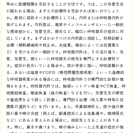
早めに医療機関を受診することが大切です。では、この気管支炎
が疑われる場合、まずどの診療科を受診すれば良いのでしょう
か。最初に相談すべき診療科としては、内科または呼吸器内科が
挙げられます。内科医は、風邪やインフルエンザといった一般的
な感染症から、気管支炎、肺炎など、幅広い呼吸器系の症状に対
応しています。まずはかかりつけの内科医に相談し、初期診断と
治療（解熱鎮痛剤や咳止め、去痰薬、場合によっては抗菌薬な
ど）を受けるのが一般的です。呼吸器内科は、その名の通り、気
管、気管支、肺といった呼吸器系の病気を専門とする診療科で
す。症状が長引いている場合や、咳が非常に強い、呼吸困難があ
る、あるいは喘息やCOPD（慢性閉塞性肺疾患）といった基礎的
な呼吸器疾患がある場合には、呼吸器内科での専門的な診察が推
奨されます。呼吸器内科では、胸部レントゲン検査やCT検査、呼
吸機能検査、喀痰検査（痰の検査）などを行い、気管支炎の原因
や重症度をより詳しく評価し、専門的な治療（吸入薬や特殊な抗
菌薬の選択など）を行います。また、耳鼻咽喉科も、咳や痰の原
因が鼻や喉の炎症（例えば、副鼻腔炎による後鼻漏や、咽喉頭炎
など）にあると考えられる場合に、相談先となることがありま
す。特に、鼻水や鼻づまり、喉の痛みといった上気道の症状が強