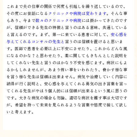
これまで夫の仕事の関係で何度も引越しを繰り返しているので、
その度にお世話になる
クリニックや病院は変わります
。そんな事
もあり、今まで
数々のクリニックや病院
には掛かってきたのです
が、信頼ができる先生の特徴と言うのはある意味、共通している
と言えるのです。まず、第一に来ている患者に対して、
安心感を
与えてくれるコンサルの先生と
言うのは信頼を置けると思いま
す。医師で患者を必要以上に不安にさせたり、これからどんな風
になるのかな？と思わせたり、薬に関してもきちんとした説明を
してくれない先生と言うのはかなり不安を感じます。病状にもよ
るかもしれませんが、あまり怖い事をいわれたり、脅かす様な事
を言う様な先生は信頼は出来ません。病気や治療していく内容に
納得が行く説明と、安心感を与えてくれる勇気の出き言葉を言っ
てくれる先生がやはり個人的には信頼が出来るという風に思うの
です。大きな病気の場合も勿論、適切な病状を離す事は大切です
が、希望を持って未来を見られるような言葉や態度で接して欲し
いと考えます。