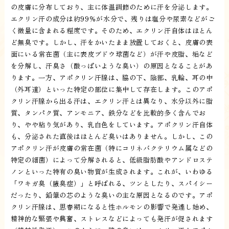
の皮膚に分布しており、主に体温調節のために汗を分泌します。
エクリン汗の成分は約99％が水分で、残りは塩分や尿素などがご
く微量に含まれる程度です。そのため、エクリン汗自体はほとん
ど無臭です。しかし、汗をかいたまま放置しておくと、皮膚の表
面にいる常在菌（主に表皮ブドウ球菌など）が汗や皮脂、垢など
を分解し、汗臭さ（酸っぱいような臭い）の原因となることがあ
ります。一方、アポクリン汗腺は、脇の下、陰部、乳輪、耳の中
（外耳道）といった特定の部位に集中して存在します。このアポ
クリン汗腺から出る汗は、エクリン汗とは異なり、水分以外に脂
質、タンパク質、アンモニア、鉄分などを比較的多く含んでお
り、やや粘り気があり、乳白色をしています。アポクリン汗自体
も、分泌された直後はほとんど臭いはありません。しかし、この
アポクリン汗が皮膚の常在菌（特にコリネバクテリウム属などの
特定の細菌）によって分解されると、低級脂肪酸やアンドロステ
ノンといった特有の臭い物質が生成されます。これが、いわゆる
「ワキガ臭（腋臭症）」と呼ばれる、ツンとしたり、スパイシー
だったり、鉛筆の芯のような臭いの主な原因となるのです。アポ
クリン汗腺は、思春期になると性ホルモンの影響で発達し始め、
精神的な緊張や興奮、ストレスなどによっても発汗が促されます