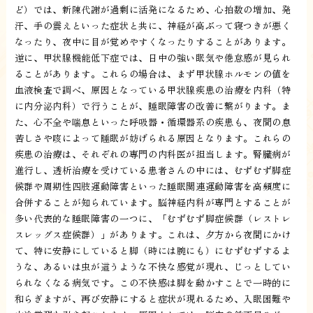
ど）では、新陳代謝が過剰に活発になるため、心拍数の増加、発
汗、手の震えといった症状と共に、神経が高ぶって寝つきが悪く
なったり、夜中に目が覚めやすくなったりすることがあります。
逆に、甲状腺機能低下症では、日中の強い眠気や倦怠感が見られ
ることがあります。これらの場合は、まず甲状腺ホルモンの値を
血液検査で調べ、原因となっている甲状腺疾患の治療を内科（特
に内分泌内科）で行うことが、睡眠障害の改善に繋がります。ま
た、心不全や喘息といった呼吸器・循環器系の疾患も、夜間の息
苦しさや咳によって睡眠が妨げられる原因となります。これらの
疾患の治療は、それぞれの専門の内科医が担当します。腎臓病が
進行し、透析治療を受けている患者さんの中には、むずむず脚症
候群や周期性四肢運動障害といった睡眠関連運動障害を高頻度に
合併することが知られています。脳神経内科が専門とすることが
多い代表的な睡眠障害の一つに、「むずむず脚症候群（レストレ
スレッグス症候群）」があります。これは、夕方から夜間にかけ
て、特に安静にしていると脚（時には腕にも）にむずむずするよ
うな、あるいは虫が這うような不快な感覚が現れ、じっとしてい
られなくなる病気です。この不快感は脚を動かすことで一時的に
和らぎますが、再び安静にすると症状が現れるため、入眠困難や