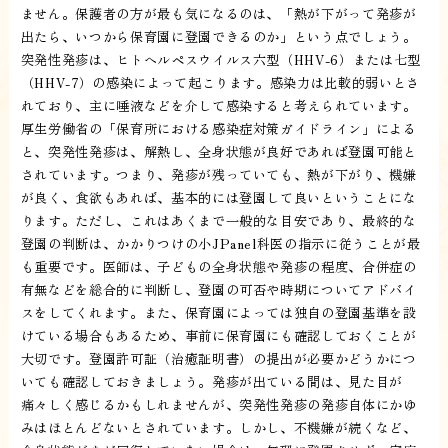
ません。保護者の方が最も気になるのは、「熱が下がって発疹が
出たら、いつから保育園に登園できるのか」という点でしょう。
突発性発疹は、ヒトヘルペスウイルス六型（HHV-6）または七型
（HHV-7）の感染によって起こります。感染力は比較的弱いとさ
れており、主に唾液などを介して感染すると考えられています。
厚生労働省の「保育所における感染症対策ガイドライン」による
と、突発性発疹は、解熱し、全身状態が良好であれば登園可能と
されています。つまり、発疹が残っていても、熱が下がり、機嫌
が良く、食欲もあれば、基本的には登園して良いということにな
ります。ただし、これはあくまで一般的な目安であり、最終的な
登園の判断は、かかりつけの小JPanel科医の指示に従うことが最
も重要です。医師は、子どもの全身状態や発疹の程度、合併症の
有無などを総合的に判断し、登園の可否や時期についてアドバイ
スをしてくれます。また、保育園によっては独自の登園基準を設
けている場合もあるため、事前に保育園にも確認しておくことが
大切です。登園許可証（治癒証明書）の提出が必要かどうかにつ
いても確認しておきましょう。発疹が出ている間は、見た目が
痛々しく感じるかもしれませんが、突発性発疹の発疹自体にかゆ
みはほとんどないとされています。しかし、不機嫌が続くなど、